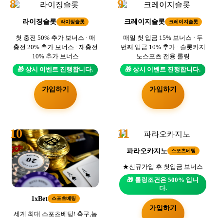
8
9
라이징슬롯
크레이지슬롯
라이징슬롯
크레이지슬롯
첫 충전 50% 추가 보너스 · 매
매일 첫 입금 15% 보너스 · 두
충전 20% 추가 보너스 · 재충전
번째 입금 10% 추가 · 슬롯카지
10% 추가 보너스
노스포츠 전용 롤링
🎁 상시 이벤트 진행합니다.
🎁 상시 이벤트 진행합니다.
가입하기
가입하기
10
11
파라오카지노
스포츠베팅
★신규가입 후 첫입금 보너스
🎁 롤링조건은 500% 입니
다.
1xBet
스포츠베팅
가입하기
세계 최대 스포츠베팅! 축구,농