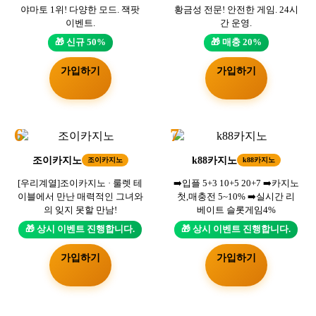
야마토 1위! 다양한 모드. 잭팟
황금성 전문! 안전한 게임. 24시
이벤트.
간 운영.
🎁 신규 50%
🎁 매충 20%
가입하기
가입하기
6
7
조이카지노
k88카지노
조이카지노
k88카지노
[우리계열]조이카지노 · 룰렛 테
➡️입플 5+3 10+5 20+7 ➡️카지노
이블에서 만난 매력적인 그녀와
첫,매충전 5~10% ➡️실시간 리
의 잊지 못할 만남!
베이트 슬롯게임4%
🎁 상시 이벤트 진행합니다.
🎁 상시 이벤트 진행합니다.
가입하기
가입하기