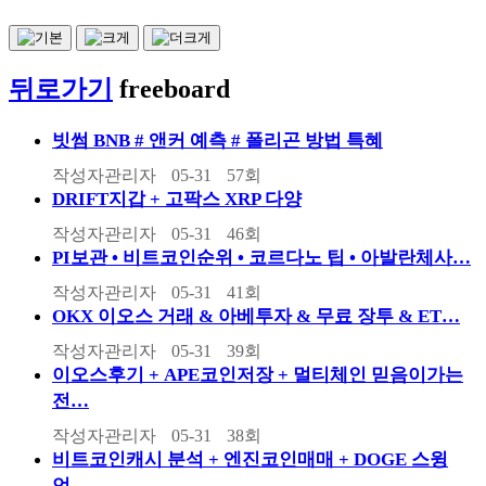
뒤로가기
freeboard
빗썸 BNB # 앤커 예측 # 폴리곤 방법 특혜
작성자
관리자
05-31
57
회
DRIFT지갑 + 고팍스 XRP 다양
작성자
관리자
05-31
46
회
PI보관 • 비트코인순위 • 코르다노 팁 • 아발란체사…
작성자
관리자
05-31
41
회
OKX 이오스 거래 & 아베투자 & 무료 장투 & ET…
작성자
관리자
05-31
39
회
이오스후기 + APE코인저장 + 멀티체인 믿음이가는
전…
작성자
관리자
05-31
38
회
비트코인캐시 분석 + 엔진코인매매 + DOGE 스윙
언…