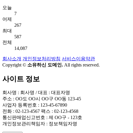
오늘
7
어제
267
최대
587
전체
14,087
회사소개
개인정보처리방침
서비스이용약관
Copyright ©
소유하신 도메인.
All rights reserved.
사이트 정보
회사명 : 회사명 / 대표 : 대표자명
주소 : OO도 OO시 OO구 OO동 123-45
사업자 등록번호 : 123-45-67890
전화 : 02-123-4567 팩스 : 02-123-4568
통신판매업신고번호 : 제 OO구 - 123호
개인정보관리책임자 : 정보책임자명