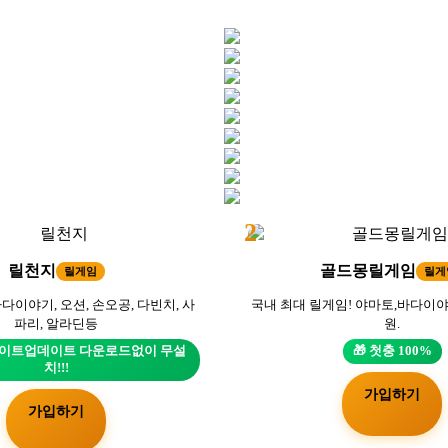
2
릴천지
골드몽릴게임
릴게임
릴게
다이야기, 오션, 손오공, 다빈치, 사
국내 최대 릴게임! 야마토,바다이
파리, 알라딘등
원.
 사이트업데이트 다운로드없이 무설
🎁 첫충 100%
치!!!
가입하기
가입하기