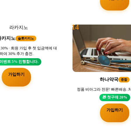
14
라카지노
슬롯카지노
30% · 회원 가입 후 첫 입금액에 대
하여 30% 추가 충전.
 이벤트 5% 진행합니다.
가입하기
하나약국
종합
정품 비아그라 전문! 빠른배송. 
🎁 첫구매 20%
가입하기