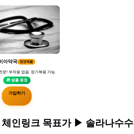
비아약국
천연제품
전문! 부작용 없음. 장기복용 가능.
🎁 샘플 증정
가입하기
 ▶ 체인링크 목표가 ▶ 솔라나수수료 ㎤