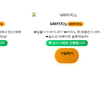
7
k88카지노
지노
k88카지노
블에서 만난 매력
➡️입플 5+3 10+5 20+7 ➡️카지노 첫,매충전 5~10%
만남!
➡️실시간 리베이트 슬롯게임4%
니다.
🎁 상시 이벤트 진행합니다.
가입하기