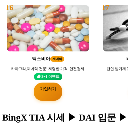
16
17
맥스비아
제네릭
카마그라,제네릭 전문! 저렴한 가격. 안전결제.
천연 발기제 
🎁 3+1 이벤트
가입하기
BingX TIA 시세 ▶ DAI 입문