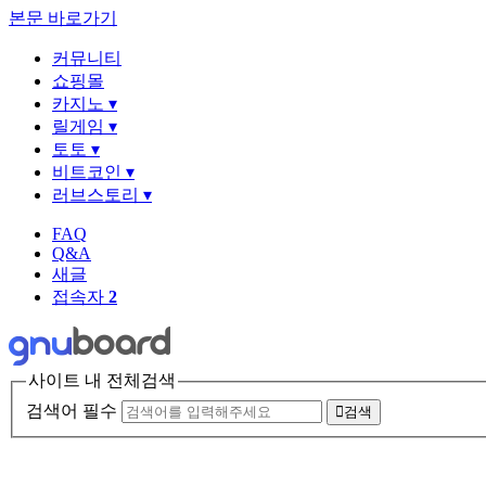
본문 바로가기
커뮤니티
쇼핑몰
카지노 ▾
릴게임 ▾
토토 ▾
비트코인 ▾
러브스토리 ▾
FAQ
Q&A
새글
접속자
2
사이트 내 전체검색
검색어 필수
검색