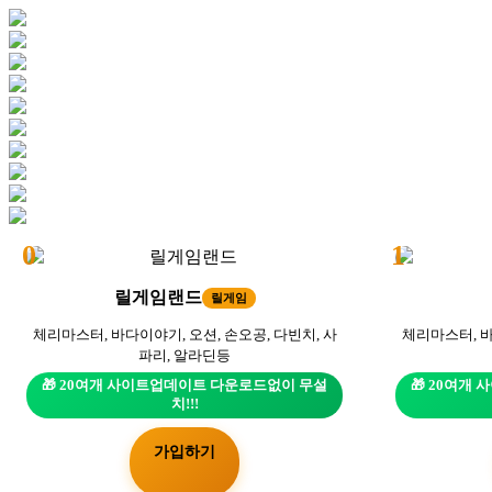
0
1
릴게임랜드
릴게임
체리마스터, 바다이야기, 오션, 손오공, 다빈치, 사
체리마스터, 바
파리, 알라딘등
🎁 20여개 사이트업데이트 다운로드없이 무설
🎁 20여개
치!!!
가입하기