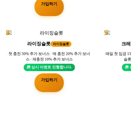
가입하기
8
9
라이징슬롯
크레
라이징슬롯
첫 충전 50% 추가 보너스 · 매 충전 20% 추가 보너
매일 첫 입금 15
스 · 재충전 10% 추가 보너스
슬롯
🎁 상시 이벤트 진행합니다.
🎁
가입하기