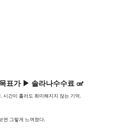
링크 목표가 ▶ 솔라나수수료 ㎤
억. 시간이 흘러도 희미해지지 않는 기억.
아보면 그렇게 느껴졌다.