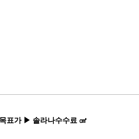
링크 목표가 ▶ 솔라나수수료 ㎤