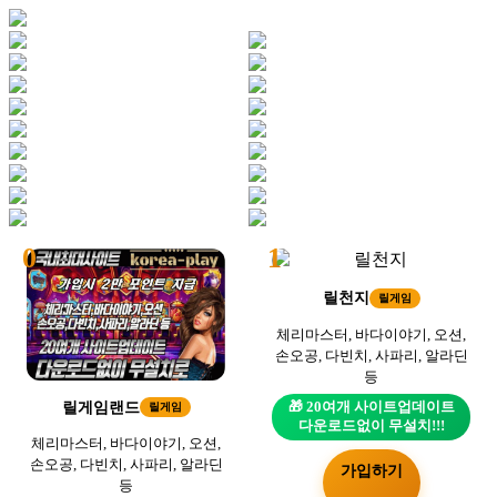
0
1
릴천지
릴게임
체리마스터, 바다이야기, 오션,
손오공, 다빈치, 사파리, 알라딘
등
릴게임랜드
🎁 20여개 사이트업데이트
릴게임
다운로드없이 무설치!!!
체리마스터, 바다이야기, 오션,
손오공, 다빈치, 사파리, 알라딘
가입하기
등