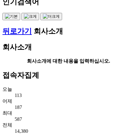
인기검색어
뒤로가기
회사소개
회사소개
회사소개에 대한 내용을 입력하십시오.
접속자집계
오늘
113
어제
187
최대
587
전체
14,380