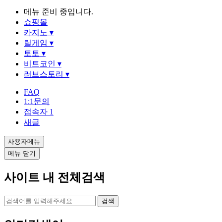
메뉴 준비 중입니다.
쇼핑몰
카지노 ▾
릴게임 ▾
토토 ▾
비트코인 ▾
러브스토리 ▾
FAQ
1:1문의
접속자
1
새글
사용자메뉴
메뉴 닫기
사이트 내 전체검색
검색