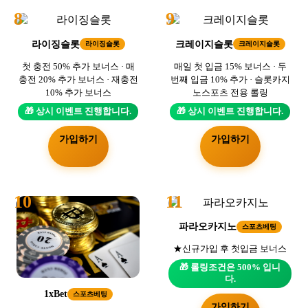
8
9
라이징슬롯
크레이지슬롯
라이징슬롯
크레이지슬롯
첫 충전 50% 추가 보너스 · 매
매일 첫 입금 15% 보너스 · 두
충전 20% 추가 보너스 · 재충전
번째 입금 10% 추가 · 슬롯카지
10% 추가 보너스
노스포츠 전용 롤링
🎁 상시 이벤트 진행합니다.
🎁 상시 이벤트 진행합니다.
가입하기
가입하기
10
11
파라오카지노
스포츠베팅
★신규가입 후 첫입금 보너스
🎁 롤링조건은 500% 입니
다.
1xBet
스포츠베팅
가입하기