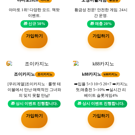
야마토 1위! 다양한 모드. 잭팟
황금성 전문! 안전한 게임. 24시
이벤트.
간 운영.
🎁 신규 50%
🎁 매충 20%
가입하기
가입하기
6
7
조이카지노
k88카지노
조이카지노
k88카지노
[우리계열]조이카지노 · 룰렛 테
➡️입플 5+3 10+5 20+7 ➡️카지노
이블에서 만난 매력적인 그녀와
첫,매충전 5~10% ➡️실시간 리
의 잊지 못할 만남!
베이트 슬롯게임4%
🎁 상시 이벤트 진행합니다.
🎁 상시 이벤트 진행합니다.
가입하기
가입하기