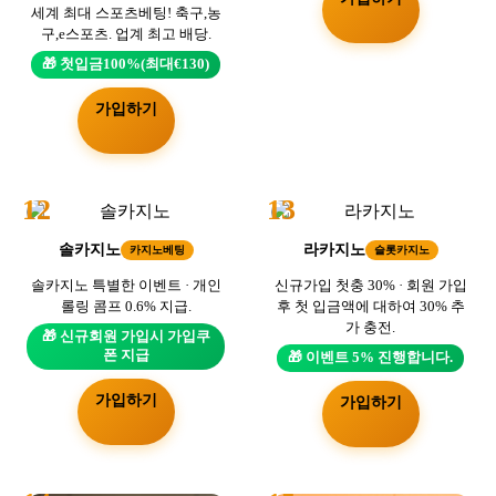
세계 최대 스포츠베팅! 축구,농
구,e스포츠. 업계 최고 배당.
🎁 첫입금100%(최대€130)
가입하기
12
13
솔카지노
라카지노
카지노베팅
슬롯카지노
솔카지노 특별한 이벤트 · 개인
신규가입 첫충 30% · 회원 가입
롤링 콤프 0.6% 지급.
후 첫 입금액에 대하여 30% 추
가 충전.
🎁 신규회원 가입시 가입쿠
폰 지급
🎁 이벤트 5% 진행합니다.
가입하기
가입하기