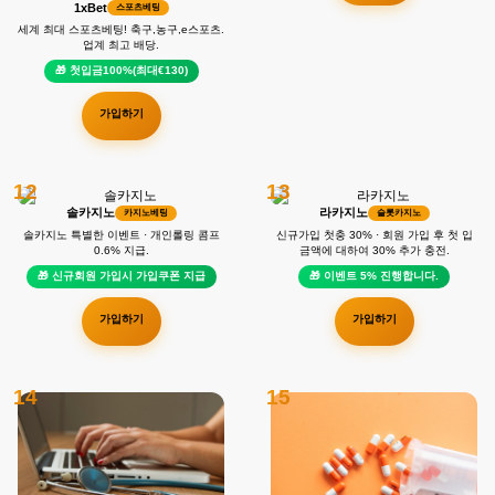
1xBet
스포츠베팅
세계 최대 스포츠베팅! 축구,농구,e스포츠.
업계 최고 배당.
🎁 첫입금100%(최대€130)
가입하기
12
13
솔카지노
라카지노
카지노베팅
슬롯카지노
솔카지노 특별한 이벤트 · 개인롤링 콤프
신규가입 첫충 30% · 회원 가입 후 첫 입
0.6% 지급.
금액에 대하여 30% 추가 충전.
🎁 신규회원 가입시 가입쿠폰 지급
🎁 이벤트 5% 진행합니다.
가입하기
가입하기
14
15