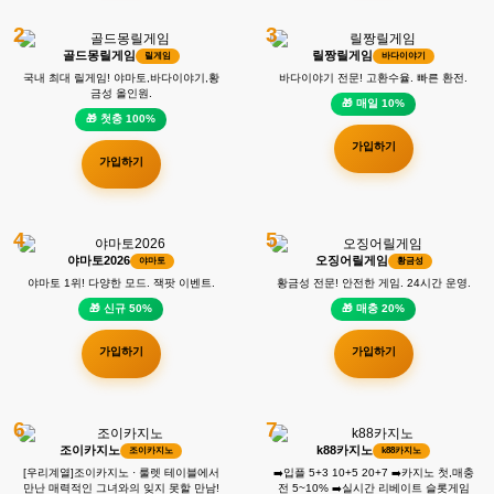
2
3
골드몽릴게임
릴짱릴게임
릴게임
바다이야기
국내 최대 릴게임! 야마토,바다이야기,황
바다이야기 전문! 고환수율. 빠른 환전.
금성 올인원.
🎁 매일 10%
🎁 첫충 100%
가입하기
가입하기
4
5
야마토2026
오징어릴게임
야마토
황금성
야마토 1위! 다양한 모드. 잭팟 이벤트.
황금성 전문! 안전한 게임. 24시간 운영.
🎁 신규 50%
🎁 매충 20%
가입하기
가입하기
6
7
조이카지노
k88카지노
조이카지노
k88카지노
[우리계열]조이카지노 · 룰렛 테이블에서
➡️입플 5+3 10+5 20+7 ➡️카지노 첫,매충
만난 매력적인 그녀와의 잊지 못할 만남!
전 5~10% ➡️실시간 리베이트 슬롯게임