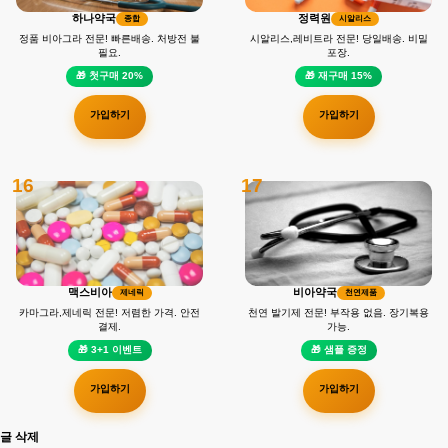
하나약국
정력원
종합
시알리스
정품 비아그라 전문! 빠른배송. 처방전 불
시알리스,레비트라 전문! 당일배송. 비밀
필요.
포장.
🎁 첫구매 20%
🎁 재구매 15%
가입하기
가입하기
16
17
맥스비아
비아약국
제네릭
천연제품
카마그라,제네릭 전문! 저렴한 가격. 안전
천연 발기제 전문! 부작용 없음. 장기복용
결제.
가능.
🎁 3+1 이벤트
🎁 샘플 증정
가입하기
가입하기
글 삭제