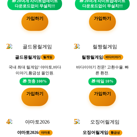
🎁 20여개 사이트업데이트
🎁 20여개 사이트업데이트
다운로드없이 무설치!!!
다운로드없이 무설치!!!
가입하기
가입하기
2
3
골드몽릴게임
릴짱릴게임
릴게임
바다이야기
국내 최대 릴게임! 야마토,바다
바다이야기 전문! 고환수율. 빠
이야기,황금성 올인원.
른 환전.
🎁 첫충 100%
🎁 매일 10%
가입하기
가입하기
4
5
야마토2026
오징어릴게임
야마토
황금성