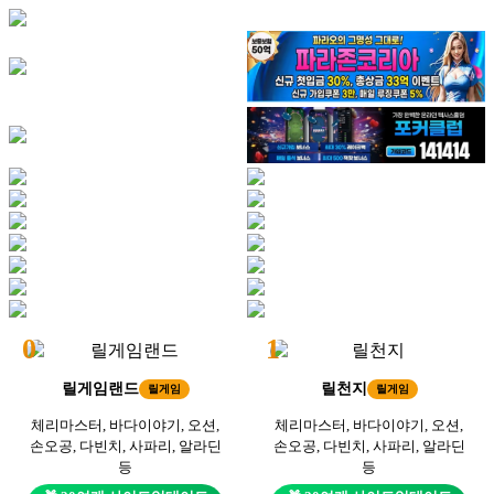
0
1
릴게임랜드
릴천지
릴게임
릴게임
체리마스터, 바다이야기, 오션,
체리마스터, 바다이야기, 오션,
손오공, 다빈치, 사파리, 알라딘
손오공, 다빈치, 사파리, 알라딘
등
등